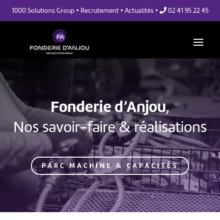
•
•
•
1000 Solutions Group
Recrutement
Actualités
02 41 95 22 45
Fonderie d’Anjou
,
Nos savoir-faire & réalisations
PARC MACHINE & CAPACITÉS