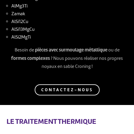
AlMg3Ti
Zamak
AlSi12Cu
AlSi13MgCu
AlSi2MgTi
pièces avec surmoulage métallique
Besoin de
ou de
formes complexes
? Nous pouvons réaliser nos propres
noyaux en sable Croning !
CONTACTEZ-NOUS
LE TRAITEMENT THERMIQUE