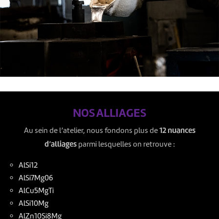
NOS ALLIAGES
12 nuances
Au sein de l’atelier, nous fondons plus de
d’alliages
parmi lesquelles on retrouve :
AlSi12
AlSi7Mg06
AlCu5MgTi
AlSi10Mg
AlZn10Si8Mg