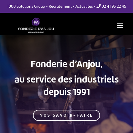
•
•
•
1000 Solutions Group
Recrutement
Actualités
02 41 95 22 45
Fonderie d’Anjou,
au service des industriels
depuis 1991
NOS SAVOIR-FAIRE